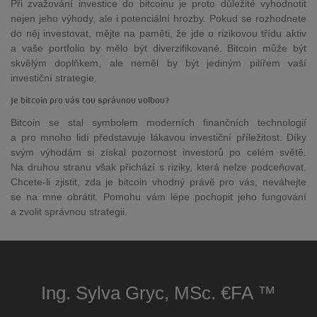
Při zvažování investice do bitcoinu je proto důležité vyhodnotit
nejen jeho výhody, ale i potenciální hrozby. Pokud se rozhodnete
do něj investovat, mějte na paměti, že jde o rizikovou třídu aktiv
a vaše portfolio by mělo být diverzifikované. Bitcoin může být
skvělým doplňkem, ale neměl by být jediným pilířem vaší
investiční strategie.
Je bitcoin pro vás tou správnou volbou?
Bitcoin se stal symbolem moderních finančních technologií
a pro mnoho lidí představuje lákavou investiční příležitost. Díky
svým výhodám si získal pozornost investorů po celém světě.
Na druhou stranu však přichází s riziky, která nelze podceňovat.
Chcete-li zjistit, zda je bitcoin vhodný právě pro vás, neváhejte
se na mne obrátit. Pomohu vám lépe pochopit jeho fungování
a zvolit správnou strategii.
Ing. Sylva Gryc, MSc. €FA ™