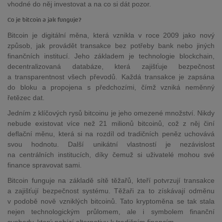
vhodné do něj investovat a na co si dát pozor.
Co je bitcoin a jak funguje?
Bitcoin je digitální měna, která vznikla v roce 2009 jako nový
způsob, jak provádět transakce bez potřeby bank nebo jiných
finančních institucí. Jeho základem je technologie blockchain,
decentralizovaná databáze, která zajišťuje bezpečnost
a transparentnost všech převodů. Každá transakce je zapsána
do bloku a propojena s předchozími, čímž vzniká neměnný
řetězec dat.
Jedním z klíčových rysů bitcoinu je jeho omezené množství. Nikdy
nebude existovat více než 21 milionů bitcoinů, což z něj činí
deflační měnu, která si na rozdíl od tradičních peněz uchovává
svou hodnotu. Další unikátní vlastností je nezávislost
na centrálních institucích, díky čemuž si uživatelé mohou své
finance spravovat sami.
Bitcoin funguje na základě sítě těžařů, kteří potvrzují transakce
a zajišťují bezpečnost systému. Těžaři za to získávají odměnu
v podobě nově vzniklých bitcoinů. Tato kryptoměna se tak stala
nejen technologickým průlomem, ale i symbolem finanční