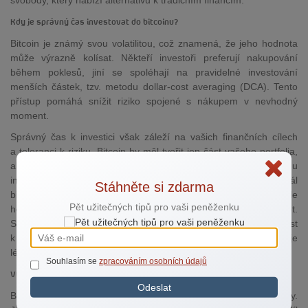
svobody, který nabízí alternativu k tradičním financím.
Kdy je správný čas investovat do bitcoinu?
Bitcoin je známý svou volatilitou, což znamená, že jeho hodnota
může výrazně kolísat. Někteří investoři preferují nakupování
během poklesů, jiní se spoléhají na pravidelné investování
menších částek, tzv. metodu dollar-cost averaging (DCA). Tento
přístup pomáhá snížit riziko spojené s nákupem v nevhodný
moment.
Správný čas k investici však záleží na vašich finančních cílech
a toleranci k riziku. Bitcoin by měl tvořit jen část vašeho portfolia,
aby případné ztráty neohrozily vaši finanční stabilitu. Pro většinu
investorů je klíčové zaměřit se spíše na dlouhodobý potenciál
Stáhněte si zdarma
bitcoinu. Tato kryptoměna je často považována za uchovatele
Pět užitečných tipů pro vaši peněženku
hodnoty s možností zhodnocení v horizontu několika let.
Sledování krátkodobých výkyvů může být stresující a vést
k unáhleným rozhodnutím, zatímco dlouhodobý přístup umožňuje
lépe využít její růstový potenciál.
Souhlasím se
zpracováním osobních údajů
Výhody a rizika investice do bitcoinu
Odeslat
Bitcoin nabízí řadu výhod, které ho činí atraktivním pro investory.