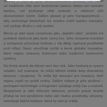
Jednou z nich je jeho decentralizovaná povaha. Na rozdíl
od tradičních měn není kontrolován žádnou vládou ani centrální
bankou, což poskytuje větší svobodu a odolnost vůči
ekonomickým krizím. Dalším plusem je jeho transparentnost –
díky technologii blockchain lze snadno ověřit každou transakci,
což zvyšuje důvěru v celý systém.
Bitcoin je také často označován jako „digitální zlato“, protože má
podobné vlastnosti jako tento cenný kov. Jeho omezené množství
a schopnost uchovávat hodnotu z něj dělají zajímavý prostředek
proti inflaci. Navíc umožňuje rychlé a levné globální transakce,
které nejsou omezeny hranicemi nebo tradičními bankovními
systémy.
Na druhé straně ale bitcoin není bez rizik. Jeho hodnota je vysoce
volatilní, což znamená, že může během krátké doby dramaticky
klesnout i stoupnout. To může být stresující pro investory, kteří
nejsou zvyklí na rychlé změny. Dalším rizikem je jeho složitost –
pochopení technologie a fungování vyžaduje určitý čas a znalosti.
Bezpečnost je také klíčovým faktorem, protože pokud ztratíte
přístup ke své peněžence nebo vám budou prostředky odcizeny,
neexistuje žádná instituce, která by vám je vrátila.