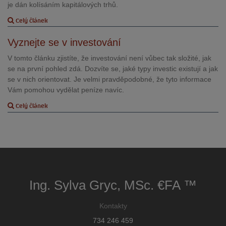
je dán kolísáním kapitálových trhů.
Celý článek
Vyznejte se v investování
V tomto článku zjistíte, že investování není vůbec tak složité, jak
se na první pohled zdá. Dozvíte se, jaké typy investic existují a jak
se v nich orientovat. Je velmi pravděpodobné, že tyto informace
Vám pomohou vydělat peníze navíc.
Celý článek
Ing. Sylva Gryc, MSc. €FA ™
Kontakty
734 246 459