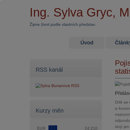
Ing. Sylva Gryc, 
Žijme život podle vlastních představ
Úvod
Článk
Poji
RSS kanál
stat
Přidán
Dítě se
a kousn
Kurzy měn
nepozor
odpověd
stojí je
EUR
24,210