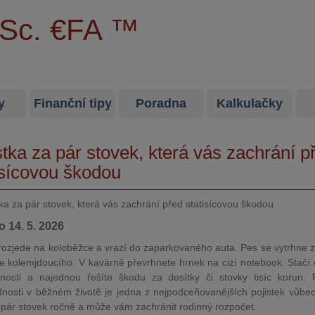
MSc. €FA ™
y
Finanční tipy
Poradna
Kalkulačky
stka za pár stovek, která vás zachrání p
isícovou škodou
o 14. 5. 2026
 rozjede na koloběžce a vrazí do zaparkovaného auta. Pes se vytrhne z
e kolemjdoucího. V kavárně převrhnete hrnek na cizí notebook. Stačí
nosti a najednou řešíte škodu za desítky či stovky tisíc korun. P
nosti v běžném životě je jedna z nejpodceňovanějších pojistek vůbec
n pár stovek ročně a může vám zachránit rodinný rozpočet.