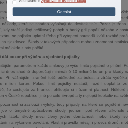
Souhlasím se
zpracováním osobních údajů
bo fotbalový míč, který rozbije sousedovo okno.
mazlíčci si v teplých měsících užívají dlouhé procházky, ovšem ne vžd
Odeslat
ka skončí dobře. Pokousání běžce nebo jiného psa znamená veteri
 náklady, které se snadno vyšplhají do desítek tisíc. Pozor je třeba 
ní, kdy stačí jediný nešikovný pohyb a horký gril popálí někoho z hos
ezónu se pojistka uplatní třeba při vytopení sousedů kvůli rozbité pra
izi na sjezdovce. Škody v takových případech mohou znamenat statisíc
mi málokdo z nás počítá.
i dát pozor při výběru a sjednání pojistky
itějším parametrem každé smlouvy je výše limitu pojistného plnění. Po
níci dnes shodně doporučují minimálně 10 milionů korun pro škody n
ku. Při vážnějším zranění totiž odškodné za bolest a ztrátu výdělk
e milion korun. Pokud limit pojistky nestačí, rozdíl doplatíte z
dě, že cestujete za hranice, ohlídejte si i územní platnost. Některé
jen v České republice, jiné po celé Evropě a ty nejlepší kdekoliv na svět
pozornost si zaslouží i výluky, tedy případy, na které se pojištění nev
 jde o úmyslně způsobené škody, jednání pod vlivem alkoholu a
vých látek, škody mezi členy jedné domácnosti nebo škody souv
káním a výkonem povolání. Vlastní pravidla mívají i provoz dronů, mo