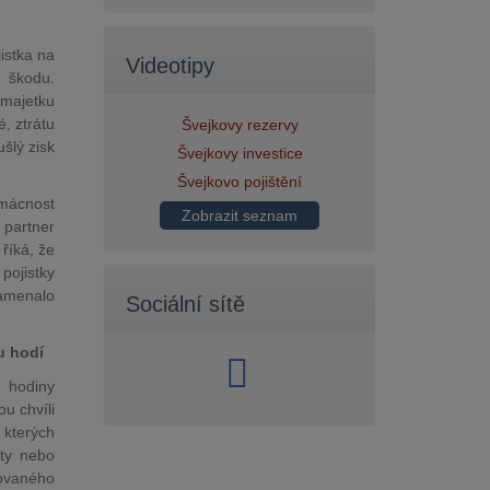
istka na
Videotipy
 škodu.
majetku
, ztrátu
Švejkovy rezervy
šlý zisk
Švejkovy investice
Švejkovo pojištění
omácnost
Zobrazit seznam
 partner
říká, že
pojistky
amenalo
Sociální sítě
u hodí
é hodiny
u chvíli
 kterých
sty nebo
kovaného