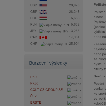
Pojiště
USD
20,976
GBP
28,245
Pojiště
blbost
HUF
6,655
Pojišťo
PLN
5,632
(poškoze
JPY
13,288
výdělku 
nebo ná
CAD
14,981
CHF
25,904
Zásadní
najednou
nebo par
za škod
Burzovní výsledky
byste t
citelný
Sezóna 
PX50
PK30
Pozdní 
venku, v
COLT CZ GROUP SE
ke sport
ČEZ
se poji
ERSTE
koloběž