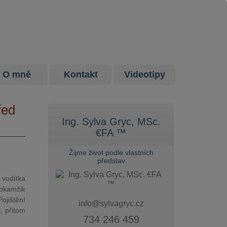
O mně
Kontakt
Videotipy
řed
Ing. Sylva Gryc, MSc.
€FA ™
Žijme život podle vlastních
představ
 vodítka
 okamžik
ojištění
info@sylvagryc.cz
, přitom
734 246 459