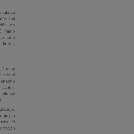
y taková
nární či
dát i na
tů. Mimo
čce nebo
e korun,
jišťovny
a zdraví
u snadno
e svého.
 smlouvy
ě.
ztahuje.
 jiných
isející
torových