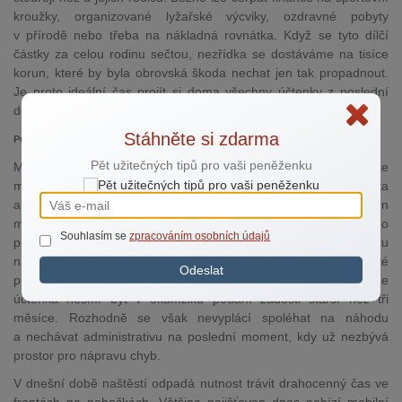
kroužky, organizované lyžařské výcviky, ozdravné pobyty
v přírodě nebo třeba na nákladná rovnátka. Když se tyto dílčí
částky za celou rodinu sečtou, nezřídka se dostáváme na tisíce
korun, které by byla obrovská škoda nechat jen tak propadnout.
Je proto ideální čas projít si doma všechny účtenky z poslední
doby a zjistit, co přesně lze ještě uplatnit.
Stáhněte si zdarma
Pozor na termíny: Jak o příspěvek nepřijít
Pět užitečných tipů pro vaši peněženku
Mít v ruce doklad o zaplacení ještě automaticky neznamená, že
máte vyhráno. Klíčovou roli v celém procesu hrají konkrétní data
a stanovené lhůty, které se u jednotlivých zdravotních pojišťoven
mohou lišit. Zatímco některé přijímají žádosti o proplacení až do
Souhlasím se
zpracováním osobních údajů
posledního dne kalendářního roku, jiné mohou mít uzávěrku
nastavenou již na polovinu prosince. Je nesmírně důležité
Odeslat
pohlídat si také stáří samotného dokladu. Často platí pravidlo, že
účtenka nesmí být v okamžiku podání žádosti starší než tři
měsíce. Rozhodně se však nevyplácí spoléhat na náhodu
a nechávat administrativu na poslední moment, kdy už nezbývá
prostor pro nápravu chyb.
V dnešní době naštěstí odpadá nutnost trávit drahocenný čas ve