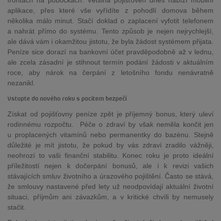
frontách na pobočkách. Většina pojišťoven dnes nabízí mobilní
aplikace, přes které vše vyřídíte z pohodlí domova během
několika málo minut. Stačí doklad o zaplacení vyfotit telefonem
a nahrát přímo do systému. Tento způsob je nejen nejrychlejší,
ale dává vám i okamžitou jistotu, že byla žádost systémem přijata.
Peníze sice dorazí na bankovní účet pravděpodobně až v lednu,
ale zcela zásadní je stihnout termín podání žádosti v aktuálním
roce, aby nárok na čerpání z letošního fondu nenávratně
nezanikl.
Vstupte do nového roku s pocitem bezpečí
Získat od pojišťovny peníze zpět je příjemný bonus, který uleví
rodinnému rozpočtu. Péče o zdraví by však neměla končit jen
u proplacených vitamínů nebo permanentky do bazénu. Stejně
důležité je mít jistotu, že pokud by vás zdraví zradilo vážněji,
neohrozí to vaši finanční stabilitu. Konec roku je proto ideální
příležitostí nejen k dočerpání bonusů, ale i k revizi vašich
stávajících smluv životního a úrazového pojištění. Často se stává,
že smlouvy nastavené před lety už neodpovídají aktuální životní
situaci, příjmům ani závazkům, a v kritické chvíli by nemusely
stačit.