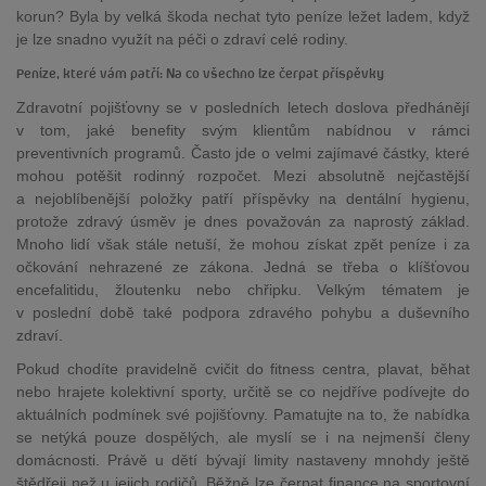
korun? Byla by velká škoda nechat tyto peníze ležet ladem, když
je lze snadno využít na péči o zdraví celé rodiny.
Peníze, které vám patří: Na co všechno lze čerpat příspěvky
Zdravotní pojišťovny se v posledních letech doslova předhánějí
v tom, jaké benefity svým klientům nabídnou v rámci
preventivních programů. Často jde o velmi zajímavé částky, které
mohou potěšit rodinný rozpočet. Mezi absolutně nejčastější
a nejoblíbenější položky patří příspěvky na dentální hygienu,
protože zdravý úsměv je dnes považován za naprostý základ.
Mnoho lidí však stále netuší, že mohou získat zpět peníze i za
očkování nehrazené ze zákona. Jedná se třeba o klíšťovou
encefalitidu, žloutenku nebo chřipku. Velkým tématem je
v poslední době také podpora zdravého pohybu a duševního
zdraví.
Pokud chodíte pravidelně cvičit do fitness centra, plavat, běhat
nebo hrajete kolektivní sporty, určitě se co nejdříve podívejte do
aktuálních podmínek své pojišťovny. Pamatujte na to, že nabídka
se netýká pouze dospělých, ale myslí se i na nejmenší členy
domácnosti. Právě u dětí bývají limity nastaveny mnohdy ještě
štědřeji než u jejich rodičů. Běžně lze čerpat finance na sportovní