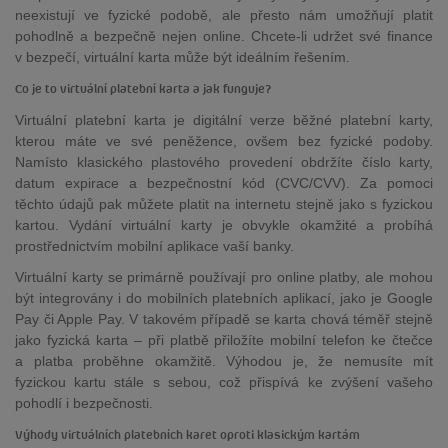
neexistují ve fyzické podobě, ale přesto nám umožňují platit
pohodlně a bezpečně nejen online. Chcete-li udržet své finance
v bezpečí, virtuální karta může být ideálním řešením.
Co je to virtuální platební karta a jak funguje?
Virtuální platební karta je digitální verze běžné platební karty,
kterou máte ve své peněžence, ovšem bez fyzické podoby.
Namísto klasického plastového provedení obdržíte číslo karty,
datum expirace a bezpečnostní kód (CVC/CVV). Za pomoci
těchto údajů pak můžete platit na internetu stejně jako s fyzickou
kartou. Vydání virtuální karty je obvykle okamžité a probíhá
prostřednictvím mobilní aplikace vaší banky.
Virtuální karty se primárně používají pro online platby, ale mohou
být integrovány i do mobilních platebních aplikací, jako je Google
Pay či Apple Pay. V takovém případě se karta chová téměř stejně
jako fyzická karta – při platbě přiložíte mobilní telefon ke čtečce
a platba proběhne okamžitě. Výhodou je, že nemusíte mít
fyzickou kartu stále s sebou, což přispívá ke zvýšení vašeho
pohodlí i bezpečnosti.
Výhody virtuálních platebních karet oproti klasickým kartám