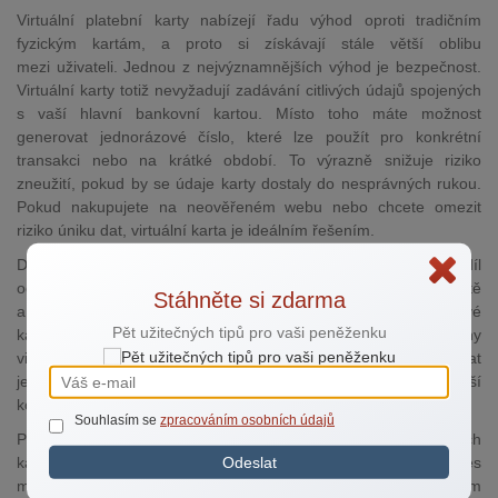
Virtuální platební karty nabízejí řadu výhod oproti tradičním
fyzickým kartám, a proto si získávají stále větší oblibu
mezi uživateli. Jednou z nejvýznamnějších výhod je bezpečnost.
Virtuální karty totiž nevyžadují zadávání citlivých údajů spojených
s vaší hlavní bankovní kartou. Místo toho máte možnost
generovat jednorázové číslo, které lze použít pro konkrétní
transakci nebo na krátké období. To výrazně snižuje riziko
zneužití, pokud by se údaje karty dostaly do nesprávných rukou.
Pokud nakupujete na neověřeném webu nebo chcete omezit
riziko úniku dat, virtuální karta je ideálním řešením.
Další velkou výhodou virtuálních karet je jejich flexibilita. Na rozdíl
od fyzických karet je možné virtuální kartu vytvořit téměř okamžitě
Stáhněte si zdarma
a ihned ji začít používat. Nemusíte čekat na doručení plastové
Pět užitečných tipů pro vaši peněženku
karty poštou, které může trvat i několik dní. Navíc lze u většiny
virtuálních karet snadno nastavit limity na výdaje nebo zablokovat
jejich použití pro určité typy transakcí, což umožňuje lepší
kontrolu nad financemi.
Souhlasím se
zpracováním osobních údajů
Pohodlí je dalším faktorem, který zvyšuje atraktivitu virtuálních
Odeslat
karet. Uživatelé mohou snadno spravovat své virtuální karty přes
mobilní aplikace a mít přehled o provedených platbách v reálném