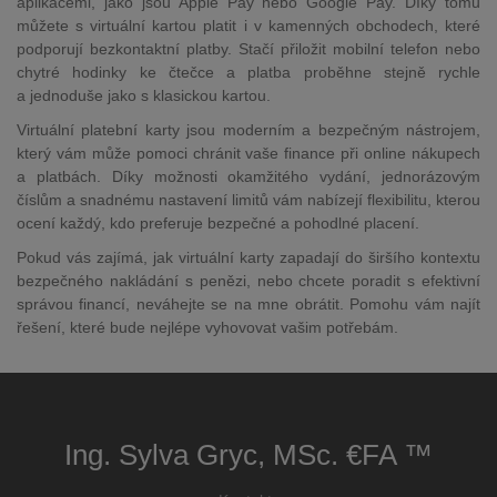
aplikacemi, jako jsou Apple Pay nebo Google Pay. Díky tomu
můžete s virtuální kartou platit i v kamenných obchodech, které
podporují bezkontaktní platby. Stačí přiložit mobilní telefon nebo
chytré hodinky ke čtečce a platba proběhne stejně rychle
a jednoduše jako s klasickou kartou.
Virtuální platební karty jsou moderním a bezpečným nástrojem,
který vám může pomoci chránit vaše finance při online nákupech
a platbách. Díky možnosti okamžitého vydání, jednorázovým
číslům a snadnému nastavení limitů vám nabízejí flexibilitu, kterou
ocení každý, kdo preferuje bezpečné a pohodlné placení.
Pokud vás zajímá, jak virtuální karty zapadají do širšího kontextu
bezpečného nakládání s penězi, nebo chcete poradit s efektivní
správou financí, neváhejte se na mne obrátit. Pomohu vám najít
řešení, které bude nejlépe vyhovovat vašim potřebám.
Ing. Sylva Gryc, MSc. €FA ™