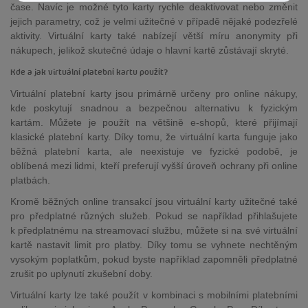
čase. Navíc je možné tyto karty rychle deaktivovat nebo změnit
jejich parametry, což je velmi užitečné v případě nějaké podezřelé
aktivity. Virtuální karty také nabízejí větší míru anonymity při
nákupech, jelikož skutečné údaje o hlavní kartě zůstávají skryté.
Kde a jak virtuální platební kartu použít?
Virtuální platební karty jsou primárně určeny pro online nákupy,
kde poskytují snadnou a bezpečnou alternativu k fyzickým
kartám. Můžete je použít na většině e-shopů, které přijímají
klasické platební karty. Díky tomu, že virtuální karta funguje jako
běžná platební karta, ale neexistuje ve fyzické podobě, je
oblíbená mezi lidmi, kteří preferují vyšší úroveň ochrany při online
platbách.
Kromě běžných online transakcí jsou virtuální karty užitečné také
pro předplatné různých služeb. Pokud se například přihlašujete
k předplatnému na streamovací službu, můžete si na své virtuální
kartě nastavit limit pro platby. Díky tomu se vyhnete nechtěným
vysokým poplatkům, pokud byste například zapomněli předplatné
zrušit po uplynutí zkušební doby.
Virtuální karty lze také použít v kombinaci s mobilními platebními