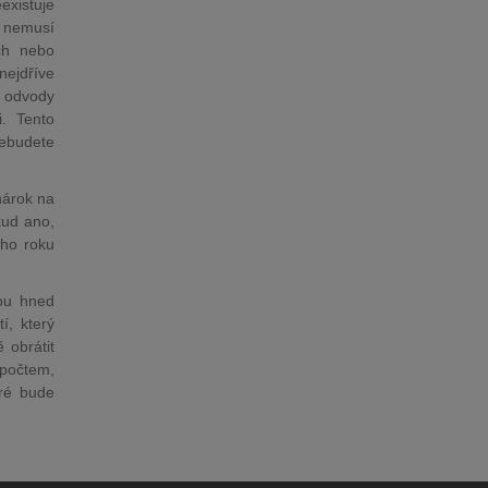
existuje
ž nemusí
ech nebo
nejdříve
 odvody
i. Tento
nebudete
nárok na
kud ano,
ího roku
zou hned
í, který
 obrátit
počtem,
ré bude