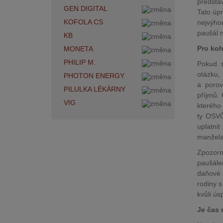
předsta
GEN DIGITAL
Tato úp
KOFOLA CS
nejvýhod
paušál 
KB
Pro koh
MONETA
PHILIP M.
Pokud s
otázku,
PHOTON ENERGY
a porov
PILULKA LÉKÁRNY
příjmů.
VIG
kterého
ty OSVČ
uplatn
manžela
Zpozorn
paušále
daňové 
rodiny s
kvůli ús
Je čas 