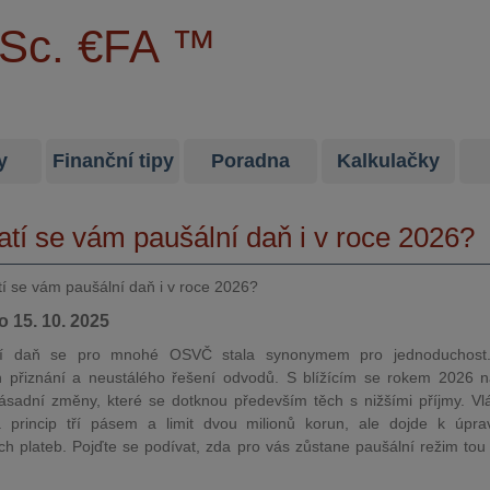
MSc. €FA ™
y
Finanční tipy
Poradna
Kalkulačky
atí se vám paušální daň i v roce 2026?
o 15. 10. 2025
ní daň se pro mnohé OSVČ stala synonymem pro jednoduchost
ch přiznání a neustálého řešení odvodů. S blížícím se rokem 2026 
zásadní změny, které se dotknou především těch s nižšími příjmy. Vl
 princip tří pásem a limit dvou milionů korun, ale dojde k úpra
ch plateb. Pojďte se podívat, zda pro vás zůstane paušální režim tou 