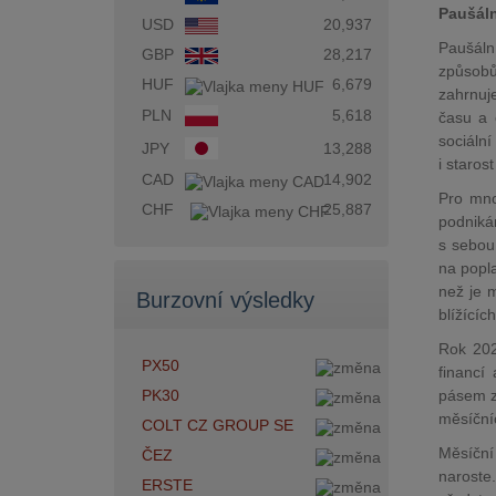
Paušáln
USD
20,937
Paušální
GBP
28,217
způsobů
HUF
6,679
zahrnuj
PLN
5,618
času a 
sociáln
JPY
13,288
i staro
CAD
14,902
Pro mno
CHF
25,887
podnikán
s sebou 
na popla
než je 
Burzovní výsledky
blížícíc
Rok 202
PX50
financí
pásem z
PK30
měsíční
COLT CZ GROUP SE
Měsíční
ČEZ
naroste
ERSTE