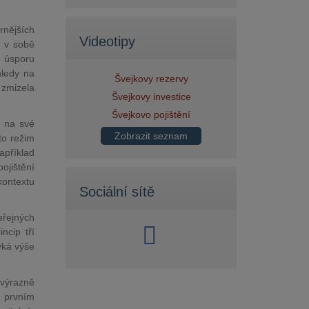
rnějších
Videotipy
á v sobě
u úsporu
hledy na
Švejkovy rezervy
 zmizela
Švejkovy investice
Švejkovo pojištění
 na své
Zobrazit seznam
to režim
apříklad
ojištění
kontextu
Sociální sítě
eřejných
ncip tří
ýká výše
 výrazně
 prvním