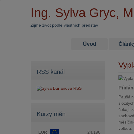
Ing. Sylva Gryc, 
Žijme život podle vlastních představ
Úvod
Článk
Vypl
RSS kanál
Přidán
Paušál
složitý
čekají 
Kurzy měn
zachová
měsíční
volbou.
EUR
24,190