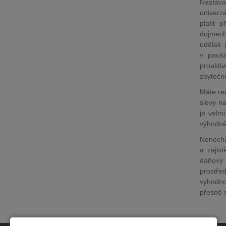
Nastáva
univerzá
platit 
dojmech
udělali
v paušá
proaktiv
zbytečně
Máte re
slevy na
je velm
výhodně
Nenechá
a zajis
daňový 
prostře
vyhodno
přesně 