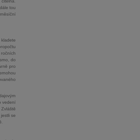
citelná.
dále tou
 měsíční
kladete
propočtu
 ročních
ásmo, do
árně pro
 nemohou
ovaného
dajovým
o vedení
 Zvláště
estli se
ě.