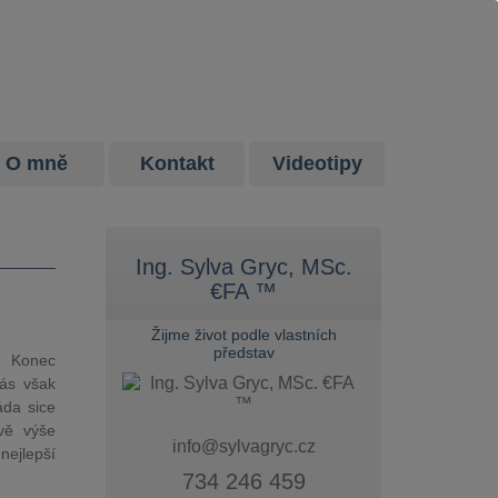
O mně
Kontakt
Videotipy
Ing. Sylva Gryc, MSc.
€FA ™
Žijme život podle vlastních
představ
. Konec
nás však
áda sice
vě výše
info@sylvagryc.cz
nejlepší
734 246 459