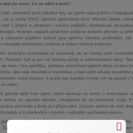
í daň po novu: Co se mění a proč?
 daň, zavedená před několika lety, se rychle stala jedním z nejpopulá
, jak si může OSVČ výrazně zjednodušit život. Měsíční platba, kter
e daň z příjmů a zdravotní i sociální pojištění, představuje obrovsko
energie. Nejenže odpadá povinnost podávat daňové přiznání a pře
í a zdravotní pojištění (pokud jsou splněny všechny podmínky), ale
st o neustálé schraňování účtenek a vedení daňové evidence.
ho drobných podnikatelů to znamená, že se mohou plně soustředit
í. Paušální daň je pro ně zárukou jistoty a administrativní úlevy. Ten
ale nese i svá specifika, zejména nemožnost uplatnit slevy na dani (n
tníka, děti nebo manžela či manželku) a také vyšší odvody sociálního p
minimální nutná hranice. A právě tyto aspekty musíte mít na paměti v 
h se změn.
6 přináší další kolo úprav, které navazují na snahy o konsolidaci v
 a změny ve výpočtu odvodů, odvíjejících se od průměrné mzdy. Pri
ůstává zachován a limity pro příjmy také. Zásadní změna se však dot
ch plateb, a to především v prvním, nejčastěji využívaném pásmu.
 platba pro první pásmo, určené pro OSVČ s nejnižšími příjmy, totiž
. Zatímco druhé a třetí pásmo zůstává neměnné, navýšení v tom