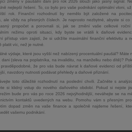
jící změny v paušální dani pro rok 2026 slouží jako jasný signál. Ne
lně nejlepší řešení. To, co bylo pro vaše podnikání optimální vloni, u
příští rok. Finanční rozhodnutí by nemělo být založené na pocit
, ale vždy na přesných číslech. Je naprosto nezbytné, abyste si co 
 jasný propočet a porovnali si, jak se změní vaše celkové roční
lním režimu oproti situaci, kdy byste se vrátili k daňové evidenc
ní přístup vám zajistí, že si udržíte maximální finanční efektivitu a 
 platit víc, než je nutné.
álné výdaje, které jsou vyšší než nabízený procentuální paušál? Máte 
 dani (sleva na poplatníka, na invaliditu, na manželku nebo dítě)? Po
i pravděpodobné, že pro vás bude návrat k daňové evidenci od příšt
jší, navzdory nutnosti podávat přehledy a daňové přiznání.
vejte toto důležité rozhodnutí na poslední chvíli. Začněte s analý
těte si klidný vstup do nového daňového období. Pokud si nejste jist
režim bude pro vás po roce 2026 nejvýhodnější, neváhejte se na mě
dnictvím kontaktů uvedených na webu. Pomohu vám s přesným pro
tím dopad změn na vaše finance a společně najdeme řešení, kte
sedět vašemu podnikání.