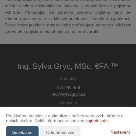
ručení s cílem minimalizovat náklady a maximalizovat pojistnou
ochranu. Pamatujte, že správně zvolená pojistka není jen
zákonná povinnost, ale i klíčový prvek vaší finanční bezpečnosti.
Pokud máte jakékoliv dotazy nebo potřebujete pomoct s výběrem
správného pojištění, neváhejte se na mne obrátit.
Ing. Sylva Gryc, MSc. €FA ™
Kontakty
734 246 459
info@sylvagryc.cz
Kdo jsem
O mně
Používáme cookies k optimalizaci našich webových stránek a
Kontakt
našich služeb. Další informace o cookies
najdete zde
.
Podmínky
Nastavení
Souhlasím
Odmítnout vše
Ochrana osobních údajů