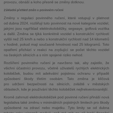
provozu, obnáší a koho přesně se změny dotknou.
Základní přehled změn v povinném ručení
Změny v regulaci povinného ručení, které vstupují v platnost
od dubna 2024, rozšiřují tuto povinnost na nové kategorie vozidel,
jakými jsou například elektrokoloběžky, segwaye, golfová vozítka
a další. Změna se týká konkrétně vozidel s konstrukční rychlostí
vyšší než 25 km/h a nebo s konstrukční rychlostí nad 14 kilometrů
v hodině, pokud mají současně hmotnost nad 25 kilogramů. Toto
opatření přichází v reakci na zvyšující se počet těchto vozidel
na českých silnicích a s ním spojené riziko nehod.
Rozšíření povinného ručení je navrženo tak, aby zajistilo, že
všichni účastníci provozu, včetně uživatelů rychlých elektrických
koloběžek, budou mít adekvátní pojistnou ochranu v případě
způsobení škody třetím osobám. Tato změna je klíčová
pro udržení bezpečnosti na silnicích, zvláště v městských
oblastech, kde je používání těchto koloběžek nejfrekventovanější.
Kromě zahrnutí elektrokoloběžek pod povinné ručení přináší nová
legislativa také změnu v minimálních pojistných limitech pro škody
způsobené na zdraví nebo majetku. Tyto limity se od dubna