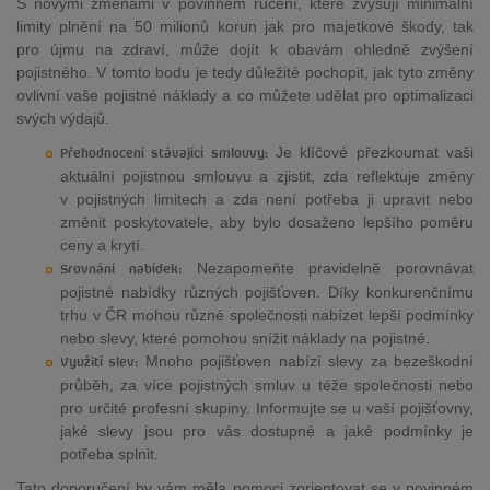
S novými změnami v povinném ručení, které zvyšují minimální
limity plnění na 50 milionů korun jak pro majetkové škody, tak
pro újmu na zdraví, může dojít k obavám ohledně zvýšení
pojistného. V tomto bodu je tedy důležité pochopit, jak tyto změny
ovlivní vaše pojistné náklady a co můžete udělat pro optimalizaci
svých výdajů.
Je klíčové přezkoumat vaši
Přehodnocení stávající smlouvy:
aktuální pojistnou smlouvu a zjistit, zda reflektuje změny
v pojistných limitech a zda není potřeba ji upravit nebo
změnit poskytovatele, aby bylo dosaženo lepšího poměru
ceny a krytí.
Nezapomeňte pravidelně porovnávat
Srovnání nabídek:
pojistné nabídky různých pojišťoven. Díky konkurenčnímu
trhu v ČR mohou různé společnosti nabízet lepší podmínky
nebo slevy, které pomohou snížit náklady na pojistné.
Mnoho pojišťoven nabízí slevy za bezeškodní
Využití slev:
průběh, za více pojistných smluv u téže společnosti nebo
pro určité profesní skupiny. Informujte se u vaší pojišťovny,
jaké slevy jsou pro vás dostupné a jaké podmínky je
potřeba splnit.
Tato doporučení by vám měla pomoci zorientovat se v povinném