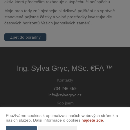
aktiv, která především rozhoduje o úspěchu či neúspěchu.
Moje rada tedy zní: sjednejte si rizikové pojištění na správně
stanovené pojistné částky a volné prostředky investujte dle
časových horizontů Vašich jednotlivých záměrů.
Zpět do poradny
Ing. Sylva Gryc, MSc. €FA ™
Kontakty
734 246 459
info@sylvagryc.cz
Kdo jsem
O mně
Používáme cookies k optimalizaci našich webových stránek a
Kontakt
našich služeb. Další informace o cookies
najdete zde
.
Podmínky