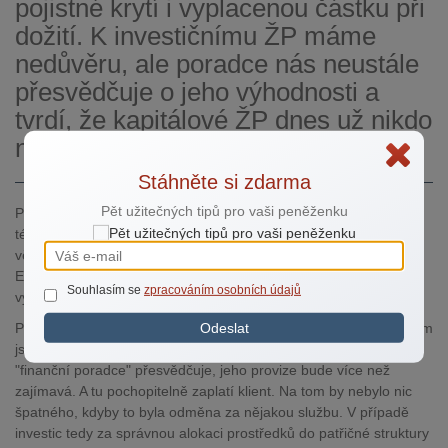
pojistné krytí i vyplacenou částku při
dožití. K investičnímu ŽP máme
nedůvěru, ale poradce nás neustále
přesvědčuje o jeho výhodnosti a
tvrdí, že kapitálové ŽP dnes už nikdo
nechce. Jaký je váš názor?
Stáhněte si zdarma
Pět užitečných tipů pro vaši peněženku
Pokud jste si přečetla články či odpovědi v Poradně na dané
téma, pak je otázka poněkud překvapivá. Obecně lze říci, že ve
většině případů manipulace s pojistnou smlouvou přináší ztráty.
Existují i výjimky, proto v každé jednotlivé situaci je nutno provést
Souhlasím se
zpracováním osobních údajů
výpočty související se zamýšlenou změnou.
Pojištění v jakékoli formě není vhodný investiční nástroj. Důvodem
Odeslat
jsou vysoké náklady na sjednání a provoz. Proto Vás také
"finanční poradce" přesvědčuje, jeho provize bude více než
zajímavá. A tu pochopitelně zaplatí klient. Na tom by nebylo nic
špatného, kdyby to byla odměna za nějakou službu. V případě
investic tedy za správnou alokaci prostředků do patřičné struktury