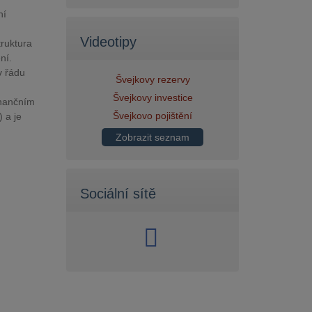
ní
Videotipy
truktura
ní.
v řádu
Švejkovy rezervy
Švejkovy investice
inančním
Švejkovo pojištění
 a je
Zobrazit seznam
Sociální sítě