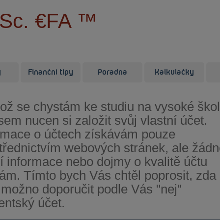
MSc. €FA ™
y
Finanční tipy
Poradna
Kalkulačky
kož se chystám ke studiu na vysoké škol
jsem nucen si založit svůj vlastní účet.
rmace o účtech získávám pouze
třednictvím webových stránek, ale žád
ší informace nebo dojmy o kvalitě účtu
m. Tímto bych Vás chtěl poprosit, zda
 možno doporučit podle Vás "nej"
entský účet.