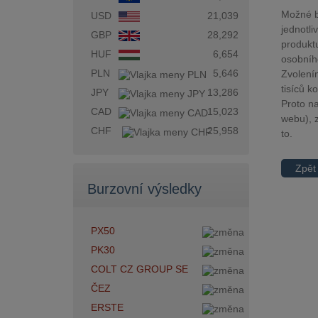
Možné b
USD
21,039
jednotli
GBP
28,292
produktu
HUF
6,654
osobního
PLN
5,646
Zvolení
tisíců k
JPY
13,286
Proto na
CAD
15,023
webu), z
CHF
25,958
to.
Zpět
Burzovní výsledky
PX50
PK30
COLT CZ GROUP SE
ČEZ
ERSTE