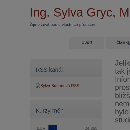
Ing. Sylva Gryc, 
Žijme život podle vlastních představ
Úvod
Článk
Jeli
RSS kanál
tak 
Info
pros
bliž
nemá
bylo
Kurzy měn
stud
EUR
24,265