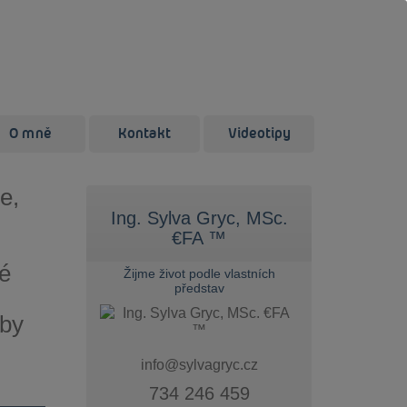
O mně
Kontakt
Videotipy
e,
Ing. Sylva Gryc, MSc.
€FA ™
né
Žijme život podle vlastních
představ
 by
info@sylvagryc.cz
734 246 459